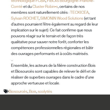
technologique FCBA
,
FIBOIS Bourgogne-Franche-
Comté
et du
Cluster Robin•s
, certains de nos
membres sont naturellement cités :
TECKICEA
,
Sylvain ROCHET
,
SIMONIN Wood Solutions
(et tant
d’autres pourraient l’être également au regard de leur
implication sur le sujet). Ce fait confirme que nous
pouvons réagir sur le terrain et de façon très
qualitative pour sauver notre forêt, conforter les
compétences professionnelles régionales et bâtir
des ouvrages performants et à coûts maitrisés.
…
Ensemble, les acteurs de la filière construction Bois
et Biosourcés sont capables de relever le défi et de
réaliser de superbes ouvrages dans le cadre d’une
approche vertueuse et locale.
Biosourcés
,
Bois
,
scolytés