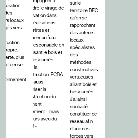
accompagner à
sur le
laboration
prendre le virage de
territoire BFC
ec des
l’innovation dans
qu’en se
teurs locaux
des réalisations
rapprochant
gagés vers
concrètes et
des acteurs
e
imaginer un futur
locaux,
nstruction
eco responsable en
spécialistes
s propre,
valorisant le bois et
des
s verte, plus
les biosourcés
méthodes
spectueuse
dans la
constructives
construction. FCBA
vertueuses
nvironnement.
c’est aussi
alliant bois et
Favoriser la
biosourcés.
Construction du
J’ai ainsi
Bâtiment
souhaité
Autrement … mais
constituer ce
toujours avec du
réseau afin
bois ! »
d’unir nos
forces vers