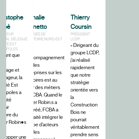
ristophe
Nathalie
Thierry
abbé
Mionetto
Coursin
RECTEUR
CHARGÉE DE
PRÉSIDENT
NÉRAL DÉLÉGUÉ
TERRITOIRE NORD-EST
LCDP
IÉTÉ EST
FCBA
« Dirigeant du
TROPOLES
«
groupe LCDP,
n tant que
L’accompagnement
j’ai réalisé
ître
RDI des
rapidement
ouvrage et
entreprises sur les
que notre
énageur, la
territoires est au
stratégie
ciété Est
cœur des métiers
orientée vers
tropoles a
de FCBA. Quand le
la
uhaité
cluster Robin.s a
Construction
venir
été créé, FCBA a
Bois ne
mbre du
souhaité intégrer le
pourrait
uster Robin●s
groupe d’acteurs
véritablement
ur
pour les
prendre sens
velopper une