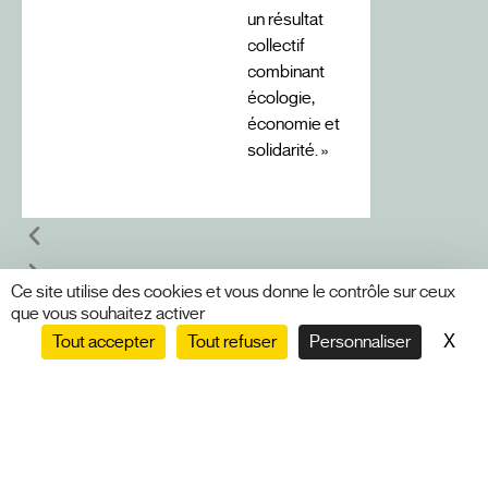
un résultat
collectif
combinant
écologie,
économie et
solidarité. »
Ce site utilise des cookies et vous donne le contrôle sur ceux
que vous souhaitez activer
X
Mas
Tout accepter
Tout refuser
Personnaliser
VOIR TOUS LES TÉMOIGNAGES
SIEGE SOCIAL