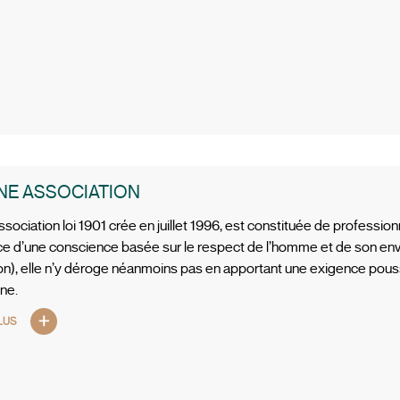
NE ASSOCIATION
sociation loi 1901 crée en juillet 1996, est constituée de professionn
e d’une conscience basée sur le respect de l’homme et de son env
on), elle n’y déroge néanmoins pas en apportant une exigence pouss
ne.
LUS