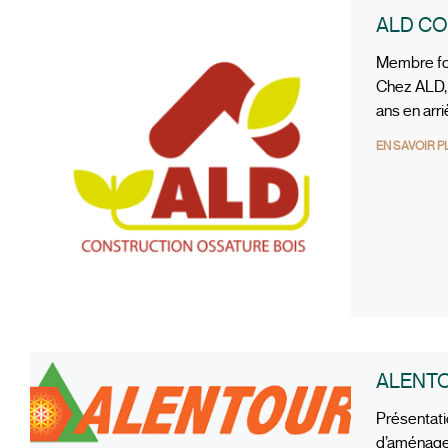
ALD C
Membre fo
Chez ALD, l
ans en arri
EN SAVOIR P
ALENT
Présentati
d’aménagem