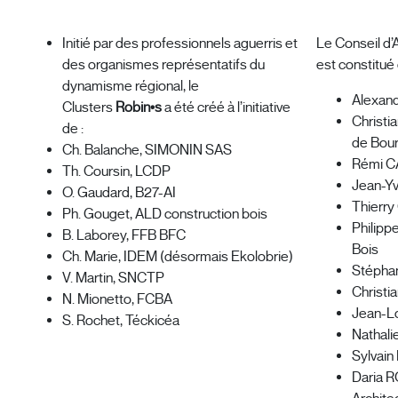
Initié par des professionnels aguerris et
Le Conseil d’
des organismes représentatifs du
est constitué 
dynamisme régional, le
Alexan
Clusters
Robin•s
a été créé à l’initiative
Christ
de :
de Bou
Ch. Balanche, SIMONIN SAS
Rémi C
Th. Coursin, LCDP
Jean-Yv
O. Gaudard, B27-AI
Thierr
Ph. Gouget, ALD construction bois
Philip
B. Laborey, FFB BFC
Bois
Ch. Marie, IDEM (désormais Ekolobrie)
Stépha
V. Martin, SNCTP
Christi
N. Mionetto, FCBA
Jean-L
S. Rochet, Téckicéa
Nathal
Sylvai
Daria R