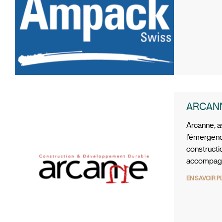
ARCAN
Arcanne, as
l’émergenc
constructi
accompag
EN SAVOIR P