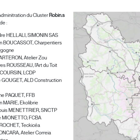
Adminitration du Cluster
Robin.s
de :
dre HELLALI, SIMONIN SAS
ian BOUCASSOT, Charpentiers
rgogne
ARTERON, Atelier Zou
es ROUSSEAU, l’Art du Toit
y COURSIN, LCDP
pe GOUGET, ALD Construction
ne PAQUET, FFB
an MARIE, Ekolibrie
ouis MENETTRIER, SNCTP
ie MIONETTO, FCBA
n ROCHET, Teckicéa
ONCARA, Atelier Correia