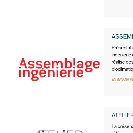
ASSEMB
Présentat
ingénierie
réalise de
bioclimati
EN SAVOIR P
ATELIE
La présence