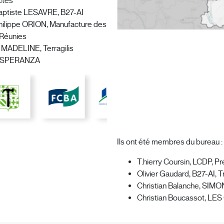
ctes
aptiste LESAVRE
, B27-AI
ilippe ORION, Manufacture des
 Réunies
 MADELINE, Terragilis
d SPERANZA
Ils ont été membres du bureau :
T.hierry Coursin, LCDP, P
Olivier Gaudard, B27-AI, T
Christian Balanche, SIMO
Christian Boucassot, 