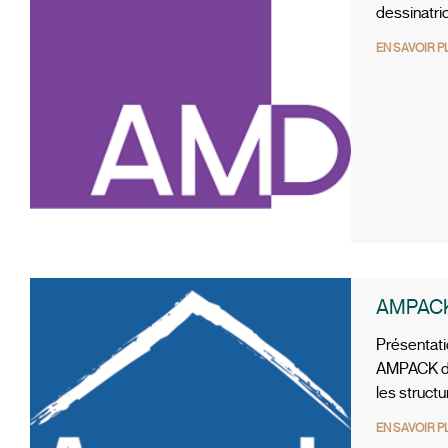
dessinatri
EN SAVOIR P
AMPAC
Présentatio
AMPACK dis
les struct
EN SAVOIR P