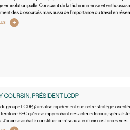
e en isolation paille. Conscient de la tâche immense et enthousiasm
ent des biosourcés mais aussi de l’importance du travail en résea
LUS
Y COURSIN, PRÉSIDENT LCDP
t du groupe LCDP, j’ai réalisé rapidement que notre stratégie orient
e territoire BFC qu’en se rapprochant des acteurs locaux, spécialist
 J’ai ainsi souhaité constituer ce réseau afin d’unir nos forces vers