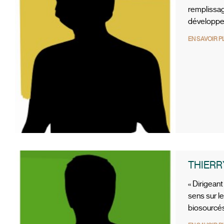
remplissag
développem
EN SAVOIR P
THIERR
« Dirigean
sens sur l
biosourcés.