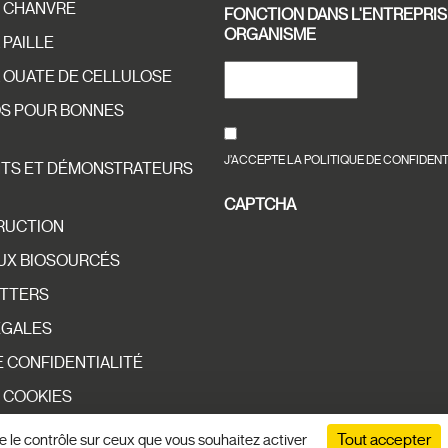
E CHANVRE
FONCTION DANS L'ENTREPRIS
ORGANISME
 PAILLE
 OUATE DE CELLULOSE
OS POUR BONNES
RGPD
*
J’ACCEPTE LA POLITIQUE DE CONFIDENT
NTS ET DÉMONSTRATEURS
CAPTCHA
RUCTION
UX BIOSOURCÉS
TTERS
ÉGALES
E CONFIDENTIALITÉ
 COOKIES
Tout accepter
ne le contrôle sur ceux que vous souhaitez activer