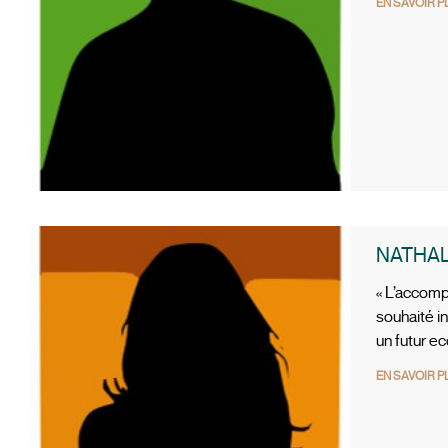
EN SAVOIR P
NATHAL
« L’accomp
souhaité i
un futur e
EN SAVOIR P