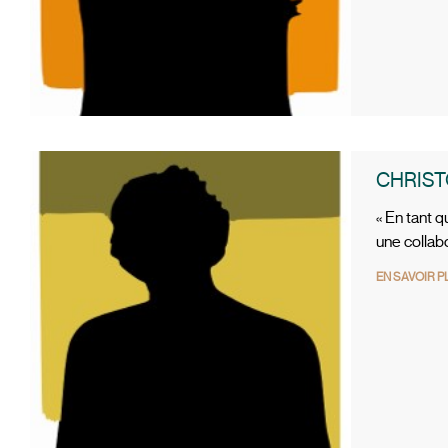
CHRIST
« En tant 
une collab
EN SAVOIR P