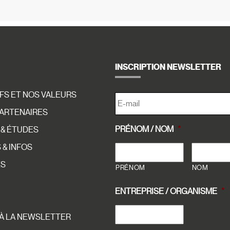
INSCRIPTION NEWSLETTER
E-
FS ET NOS VALEURS
MAIL
*
PARTENAIRES
PRÉNOM / NOM
*
 & ÉTUDES
& INFOS
ES
PRÉNOM
NOM
ENTREPRISE / ORGANISME
*
 À LA NEWSLETTER