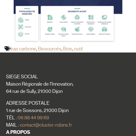
bas carbone
,
Biosourcés
,
Bois
,
outil
SIEGE SOCIAL
Maison Régionale de l’Innovation,
64 rue de Sully, 21000 Dijon
ADRESSE POSTALE
1 rue de Soissons, 21000 Dijon
TÉL :
06 88 44 99 69
MAIL :
contact@cluster-robins.fr
A PROPOS