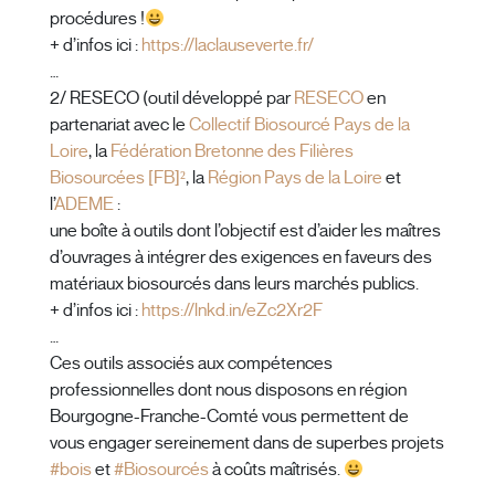
procédures !
+ d’infos ici :
https://laclauseverte.fr/
…
2/ RESECO (outil développé par
RESECO
en
partenariat avec le
Collectif Biosourcé Pays de la
Loire
, la
Fédération Bretonne des Filières
Biosourcées [FB]²
, la
Région Pays de la Loire
et
l’
ADEME
:
une boîte à outils dont l’objectif est d’aider les maîtres
d’ouvrages à intégrer des exigences en faveurs des
matériaux biosourcés dans leurs marchés publics.
+ d’infos ici :
https://lnkd.in/eZc2Xr2F
…
Ces outils associés aux compétences
professionnelles dont nous disposons en région
Bourgogne-Franche-Comté vous permettent de
vous engager sereinement dans de superbes projets
#
bois
et
#
Biosourcés
à coûts maîtrisés.