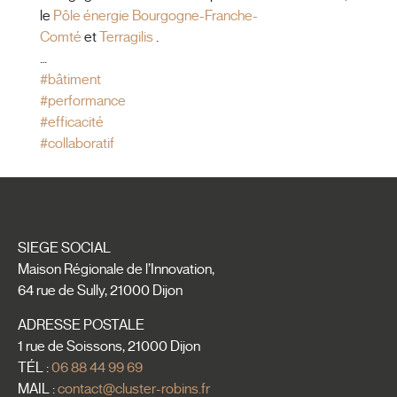
le
Pôle énergie Bourgogne-Franche-
Comté
et
Terragilis
.
…
#
bâtiment
#
performance
#
efficacité
#
collaboratif
SIEGE SOCIAL
Maison Régionale de l’Innovation,
64 rue de Sully, 21000 Dijon
ADRESSE POSTALE
1 rue de Soissons, 21000 Dijon
TÉL :
06 88 44 99 69
MAIL :
contact@cluster-robins.fr