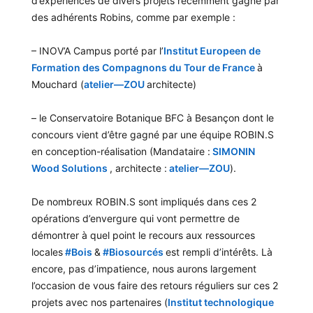
d’expériences de divers projets récemment gagné par
des adhérents Robins, comme par exemple :
– INOV’A Campus porté par l’
Institut Europeen de
Formation des Compagnons du Tour de France
à
Mouchard (
atelier—ZOU
architecte)
– le Conservatoire Botanique BFC à Besançon dont le
concours vient d’être gagné par une équipe ROBIN.S
en conception-réalisation (Mandataire :
SIMONIN
Wood Solutions
, architecte :
atelier—ZOU
).
De nombreux ROBIN.S sont impliqués dans ces 2
opérations d’envergure qui vont permettre de
démontrer à quel point le recours aux ressources
locales
#
Bois
&
#
Biosourcés
est rempli d’intérêts. Là
hashtag
hashtag
encore, pas d’impatience, nous aurons largement
l’occasion de vous faire des retours réguliers sur ces 2
projets avec nos partenaires (
Institut technologique