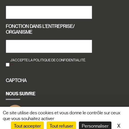
FONCTION DANS L'ENTREPRISE/
ORGANISME
RGPD
*
J’ACCEPTE LA POLITIQUE DE CONFIDENTIALITÉ.
*
CAPTCHA
NOUS SUIVRE
icon
Ce site utilise des cookies et vous donne le contrôle sur ceux
Linkedin
que vous souhaitez activer
X
Mas
Tout accepter
Tout refuser
Personnaliser